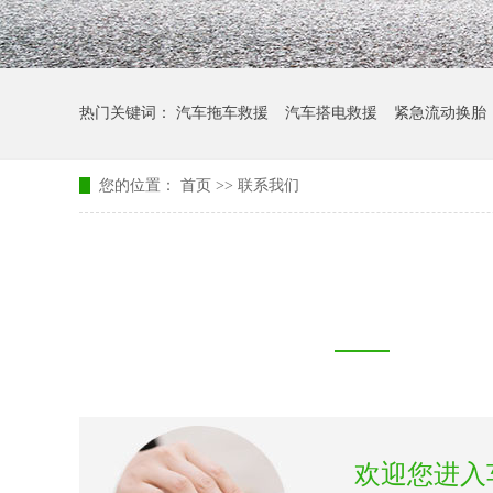
热门关键词：
汽车拖车救援
汽车搭电救援
紧急流动换胎
您的位置：
首页
>>
联系我们
欢迎您进入