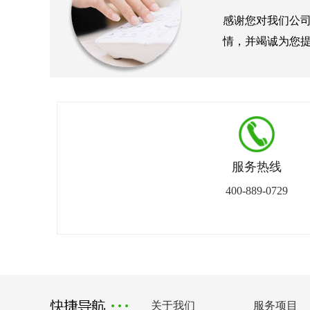
感谢您对我们公
情，并竭诚为您
服务热线
400-889-0729
关于我们
服务项目