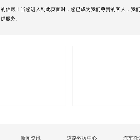
司的信赖！当您进入到此页面时，您已成为我们尊贵的客人，我
提供服务。
新闻资讯
道路救援中心
汽车托