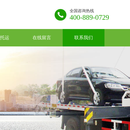
全国咨询热线
400-889-0729
托运
在线留言
联系我们